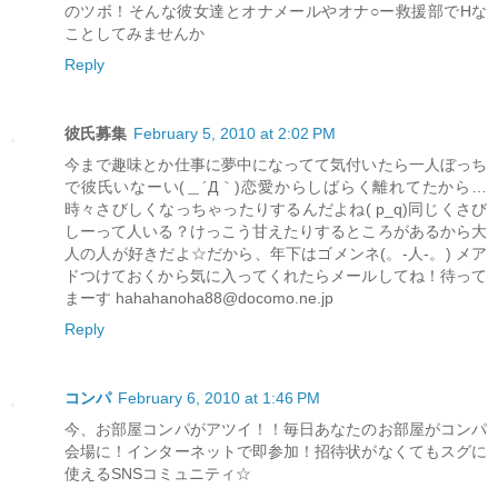
のツボ！そんな彼女達とオナメールやオナ○ー救援部でHな
ことしてみませんか
Reply
彼氏募集
February 5, 2010 at 2:02 PM
今まで趣味とか仕事に夢中になってて気付いたら一人ぼっち
で彼氏いなーい(＿´Д｀)恋愛からしばらく離れてたから…
時々さびしくなっちゃったりするんだよね( p_q)同じくさび
しーって人いる？けっこう甘えたりするところがあるから大
人の人が好きだよ☆だから、年下はゴメンネ(。-人-。) メア
ドつけておくから気に入ってくれたらメールしてね！待って
まーす hahahanoha88@docomo.ne.jp
Reply
コンパ
February 6, 2010 at 1:46 PM
今、お部屋コンパがアツイ！！毎日あなたのお部屋がコンパ
会場に！インターネットで即参加！招待状がなくてもスグに
使えるSNSコミュニティ☆