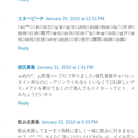
スタービーチ
January 20, 2010 at 12:51 PM
釦覀꟣芻菣芯맣莑볣莈諣莼鋦躢鷣膆臨ꪰ苣膌
藣膡飣膳鿣芹뿣莼鏣莼臣膮ꧦ뒻臯벁诣莥볣芹뿣
莼鏣莼臣膧ꫤ붓鏣膮꟣膂蓣芒鿦蒟韣膦诣膕
Reply
彼氏募集
January 21, 2010 at 1:41 PM
ゅめの*。ぉ部屋☆+.プロフ作りました♪彼氏募集中ｗバレン
タイン前なのに→アソンでくれるヒトいなくて(泣)寂しいデ
ス↓メアドを乗せておくので遊んでもイイヨ～ってヒト、メ
ルちょうだいネ☆
Reply
飲み友募集
January 22, 2010 at 6:20 PM
飲み友探してまーす☆気軽に楽しく一緒に飲みに行きません
か？（*^_^*）そんなに強くはないけどね(*μ_μ) イイお店と