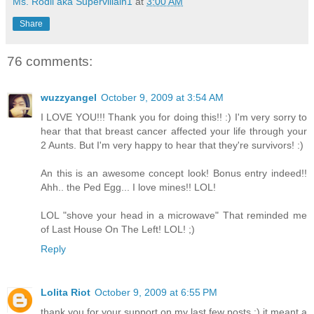
Ms. Rodil aka Supervillain1
at
3:00 AM
Share
76 comments:
wuzzyangel
October 9, 2009 at 3:54 AM
I LOVE YOU!!! Thank you for doing this!! :) I'm very sorry to
hear that that breast cancer affected your life through your
2 Aunts. But I'm very happy to hear that they're survivors! :)
An this is an awesome concept look! Bonus entry indeed!!
Ahh.. the Ped Egg... I love mines!! LOL!
LOL "shove your head in a microwave" That reminded me
of Last House On The Left! LOL! ;)
Reply
Lolita Riot
October 9, 2009 at 6:55 PM
thank you for your support on my last few posts :) it meant a