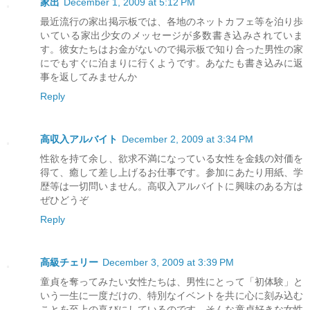
家出
December 1, 2009 at 5:12 PM
最近流行の家出掲示板では、各地のネットカフェ等を泊り歩
いている家出少女のメッセージが多数書き込みされていま
す。彼女たちはお金がないので掲示板で知り合った男性の家
にでもすぐに泊まりに行くようです。あなたも書き込みに返
事を返してみませんか
Reply
高収入アルバイト
December 2, 2009 at 3:34 PM
性欲を持て余し、欲求不満になっている女性を金銭の対価を
得て、癒して差し上げるお仕事です。参加にあたり用紙、学
歴等は一切問いません。高収入アルバイトに興味のある方は
ぜひどうぞ
Reply
高級チェリー
December 3, 2009 at 3:39 PM
童貞を奪ってみたい女性たちは、男性にとって「初体験」と
いう一生に一度だけの、特別なイベントを共に心に刻み込む
ことを至上の喜びにしているのです。そんな童貞好きな女性