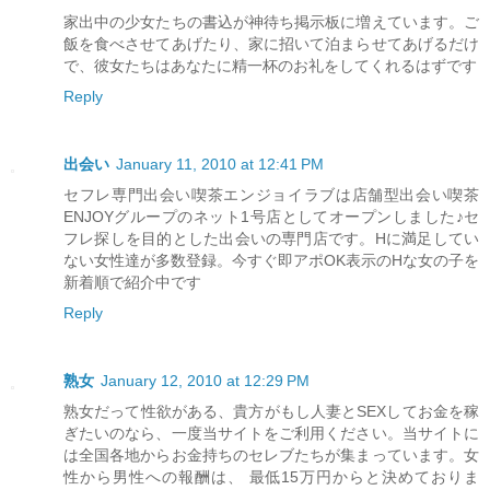
家出中の少女たちの書込が神待ち掲示板に増えています。ご
飯を食べさせてあげたり、家に招いて泊まらせてあげるだけ
で、彼女たちはあなたに精一杯のお礼をしてくれるはずです
Reply
出会い
January 11, 2010 at 12:41 PM
セフレ専門出会い喫茶エンジョイラブは店舗型出会い喫茶
ENJOYグループのネット1号店としてオープンしました♪セ
フレ探しを目的とした出会いの専門店です。Hに満足してい
ない女性達が多数登録。今すぐ即アポOK表示のHな女の子を
新着順で紹介中です
Reply
熟女
January 12, 2010 at 12:29 PM
熟女だって性欲がある、貴方がもし人妻とSEXしてお金を稼
ぎたいのなら、一度当サイトをご利用ください。当サイトに
は全国各地からお金持ちのセレブたちが集まっています。女
性から男性への報酬は、 最低15万円からと決めておりま