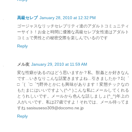
高級セレブ
January 28, 2010 at 12:32 PM
ゴージャスなリッチセレブリティ達のアダルトコミュニティ
ーサイト！お金と時間に優雅な高級セレブ女性達はアダルト
コミュで男性との秘密交際を楽しんでいるのです
Reply
メル友
January 29, 2010 at 11:59 AM
変な性癖があるのはどう思いますか？私、獣姦とか好きなん
です…いきなりこんな話驚きますよね…引きましたか？Σ(゜
□゜(゜□゜*)野外とかにも興味があります！変態チックなの
もたまにはいいですよ＼(^-^ )こんな私にメールしてくれる
とうれしいです。メールから色んな話しましょ(^_^)年上の
人がいいです、私は27歳ですよ！それでは、メール待ってま
すね sasisuseso309@docomo.ne.jp
Reply