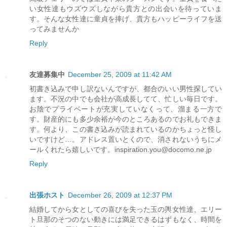
い女性達もウズウズしながら貴方との出会いを待っていま
す。そんな女性達に童貞を捧げ、貴方もハッピーライフを送
ってみませんか
Reply
友達募集中
December 25, 2009 at 11:42 AM
初書き込みで申し訳ないんですが、都合のいい男性探してい
ます。不況の中でも会社が高成長してて、忙しい毎日です。
お陰でプライベートが充実していなくって、溜まる一方で
す。財産的にも多少余裕が今のところあるのでお礼もできま
す。何より、この書き込みが読まれているのかちょっと怪し
いですけど…。アドレス置いとくので、消されないうちにメ
ールくれたら嬉しいです。inspiration.you@docomo.ne.jp
Reply
出張ホスト
December 26, 2009 at 12:37 PM
結婚してから女としての喜びを失った玉の輿女性達、エリー
ト旦那のそつのない動きには満足できるはずもなく、時間を