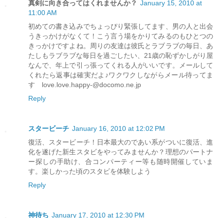
真剣に向き合ってはくれませんか？
January 15, 2010 at
11:00 AM
初めての書き込みでちょっぴり緊張してます、男の人と出会
うきっかけがなくて！こう言う場をかりてみるのもひとつの
きっかけですよね。周りの友達は彼氏とラブラブの毎日、あ
たしもラブラブな毎日を過ごしたい、21歳の恥ずかしがり屋
なんで、年上で引っ張ってくれる人がいいです。メールして
くれたら返事は確実だよ♪ワクワクしながらメール待ってま
す love.love.happy-@docomo.ne.jp
Reply
スタービーチ
January 16, 2010 at 12:02 PM
復活、スタービーチ！日本最大のであい系がついに復活、進
化を遂げた新生スタビをやってみませんか？理想のパートナ
ー探しの手助け、合コンパーティー等も随時開催していま
す。楽しかった頃のスタビを体験しよう
Reply
神待ち
January 17, 2010 at 12:30 PM