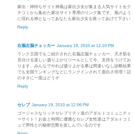
家出・神待ちサイト神風は家出少女が集まる人気サイトをク
チコミから集めた家出サイト専用のリンク集です。風のよう
に現れる神となってあなたも家出少女を救ってあげて下さい
Reply
右脳左脳チェッカー
January 18, 2010 at 12:10 PM
ランク王国でもご紹介された右脳左脳チェッカー、天才肌を
見分ける楽しい盛り上がりツールとして今、支持をうけてお
ります。みんなでやれば盛り上がる事は間違いなし診断結果
でも全国ランキングなどにランクインされて面白さ倍増！話
のネタに一度はどうぞ
Reply
セレブ
January 19, 2010 at 12:06 PM
ゴージャスなリッチセレブリティ達のアダルトコミュニティ
ーサイト！お金と時間に優雅なセレブ女性達はアダルトコミ
ュで男性との秘密交際を楽しんでいるのです
Reply