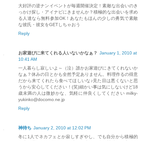
大好評の逆ナンイベントが毎週開催決定！素敵な出会いのき
っかけ探し・アイナビにきませんか？積極的な出会いを求め
る人達なら無料参加OK！あなたもほんの少しの勇気で素敵
な彼氏・彼女をGETしちゃおう
Reply
お家遊びに来てくれる人いないかなぁ？
January 1, 2010 at
10:41 AM
一人暮らし寂しいよ～（泣）誰かお家遊びにきてくれないか
なぁ？休みの日とかも全然予定ありません。料理作るの得意
だから来てくれたら食べてほしいな♪見た目は悪くないと思
うから安心してください！(笑)細かい事は気にしないけど18
歳未満の人は微妙かな、気軽に仲良くしてください milky-
yukinko@docomo.ne.jp
Reply
神待ち
January 2, 2010 at 12:02 PM
冬に1人でネカフェとか寂しすぎやし、でも自分から積極的