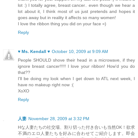
lot :) I totally agree, breast cancer.. even though we hear a
lot about it, I think most of us just pretends and hopes it
goes away but in reality it affects so many women!
I love the ribbon thing you did on your face =)
Reply
♥ Ms. Kendall ♥
October 10, 2009 at 9:09 AM
People SHOULD shove their head in a microwave, if they
ignore breast cancer!!!!! I love your ribbon! How'd you do
that??
I'll be doing my look when I get down to ATL next week, I
have no makeup right now :(
XoXO
Reply
人妻
November 28, 2009 at 3:32 PM
Hな人妻たちの社交場、割り切った付き合いも当然OK！欲求
不満のエロ人妻たちを好みに合わせてご紹介します。即会