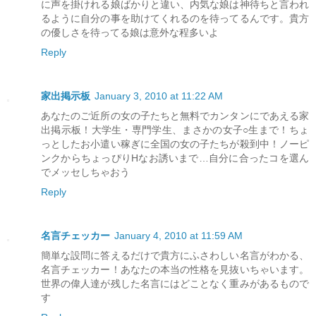
に声を掛けれる娘ばかりと違い、内気な娘は神待ちと言われ
るように自分の事を助けてくれるのを待ってるんです。貴方
の優しさを待ってる娘は意外な程多いよ
Reply
家出掲示板
January 3, 2010 at 11:22 AM
あなたのご近所の女の子たちと無料でカンタンにであえる家
出掲示板！大学生・専門学生、まさかの女子○生まで！ちょ
っとしたお小遣い稼ぎに全国の女の子たちが殺到中！ノーピ
ンクからちょっぴりHなお誘いまで…自分に合ったコを選ん
でメッセしちゃおう
Reply
名言チェッカー
January 4, 2010 at 11:59 AM
簡単な設問に答えるだけで貴方にふさわしい名言がわかる、
名言チェッカー！あなたの本当の性格を見抜いちゃいます。
世界の偉人達が残した名言にはどことなく重みがあるもので
す