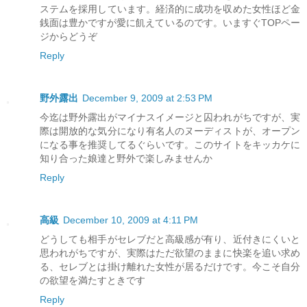
ステムを採用しています。経済的に成功を収めた女性ほど金
銭面は豊かですが愛に飢えているのです。いますぐTOPペー
ジからどうぞ
Reply
野外露出
December 9, 2009 at 2:53 PM
今迄は野外露出がマイナスイメージと囚われがちですが、実
際は開放的な気分になり有名人のヌーディストが、オープン
になる事を推奨してるぐらいです。このサイトをキッカケに
知り合った娘達と野外で楽しみませんか
Reply
高級
December 10, 2009 at 4:11 PM
どうしても相手がセレブだと高級感が有り、近付きにくいと
思われがちですが、実際はただ欲望のままに快楽を追い求め
る、セレブとは掛け離れた女性が居るだけです。今こそ自分
の欲望を満たすときです
Reply