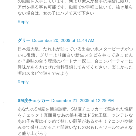
の動画を入手しています。何より素人が相手の場合に限り、
アポを採る事も可能です。動画でお手軽に抜いて、抜き足ら
ない場合は、女の子にハメて来て下さい
Reply
グリー
December 20, 2009 at 11:44 AM
日本最大級、だれもが知っている出会い系スタービーチがつ
いに復活、グリーより面白い新生スタビをやってみません
か？趣味の合う理想のパートナー探し、合コンパーティーに
興味がある方はぜひ無料登録してみてください。楽しかった
頃のスタビで遊んでみよう
Reply
SM度チェッカー
December 21, 2009 at 12:29 PM
あなたのSM度を簡単診断、SM度チェッカーで隠された性癖
をチェック！真面目なあの娘も夜はドS女王様、ツンデレな
あの子も実はイジめて欲しい願望があるかも！？コンパや飲
み会で盛り上がること間違いなしのおもしろツールでみんな
と盛り上がろう