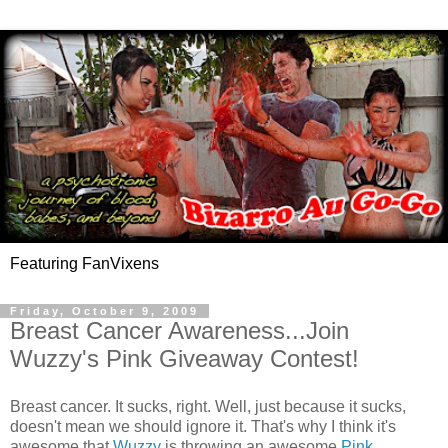
Featuring FanVixens
Friday, October 9, 2009
Breast Cancer Awareness...Join
Wuzzy's Pink Giveaway Contest!
Breast cancer. It sucks, right. Well, just because it sucks,
doesn't mean we should ignore it. That's why I think it's
awesome that
Wuzzy
is throwing an awesome
Pink