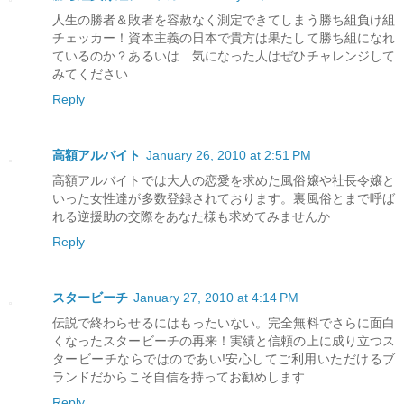
人生の勝者＆敗者を容赦なく測定できてしまう勝ち組負け組
チェッカー！資本主義の日本で貴方は果たして勝ち組になれ
ているのか？あるいは…気になった人はぜひチャレンジして
みてください
Reply
高額アルバイト
January 26, 2010 at 2:51 PM
高額アルバイトでは大人の恋愛を求めた風俗嬢や社長令嬢と
いった女性達が多数登録されております。裏風俗とまで呼ば
れる逆援助の交際をあなた様も求めてみませんか
Reply
スタービーチ
January 27, 2010 at 4:14 PM
伝説で終わらせるにはもったいない。完全無料でさらに面白
くなったスタービーチの再来！実績と信頼の上に成り立つス
タービーチならではのであい!安心してご利用いただけるブ
ランドだからこそ自信を持ってお勧めします
Reply