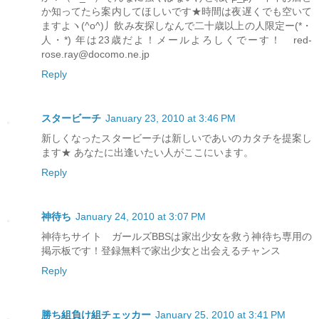
か知ってたら案内してほしいです★時間は夜遅くでも空いて
ますよヽ(^o^)丿飲み友探しなんで二十歳以上の人限定ー(*・
人・*) 年は23歳だよ！メールよろしくでーす！ red-
rose.ray@docomo.ne.jp
Reply
スタービーチ
January 23, 2010 at 3:46 PM
新しくなったスタービーチは新しいであいのカタチを提案し
ます★ あなたに出逢いたい人がここにいます。
Reply
神待ち
January 24, 2010 at 3:07 PM
神待ちサイト ガールズBBSは家出少女を救う神待ち専用の
掲示板です！登録無料で家出少女と出会えるチャンス
Reply
勝ち組負け組チェッカー
January 25, 2010 at 3:41 PM