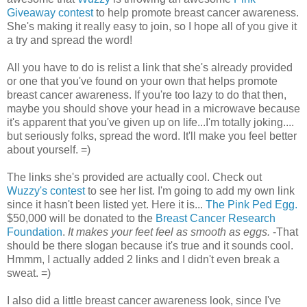
Giveaway contest
to help promote breast cancer awareness.
She's making it really easy to join, so I hope all of you give it
a try and spread the word!
All you have to do is relist a link that she's already provided
or one that you've found on your own that helps promote
breast cancer awareness. If you're too lazy to do that then,
maybe you should shove your head in a microwave because
it's apparent that you've given up on life...I'm totally joking....
but seriously folks, spread the word. It'll make you feel better
about yourself. =)
The links she's provided are actually cool. Check out
Wuzzy's contest
to see her list. I'm going to add my own link
since it hasn't been listed yet. Here it is...
The Pink Ped Egg.
$50,000 will be donated to the
Breast Cancer Research
Foundation
.
It makes your feet feel as smooth as eggs.
-
That
should be there slogan because it's true and it sounds cool.
Hmmm, I actually added 2 links and I didn't even break a
sweat. =)
I also did a little breast cancer awareness look, since I've